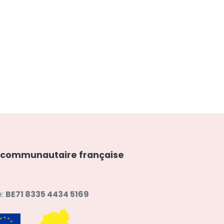
communautaire française
e:
BE71 8335 4434 5169